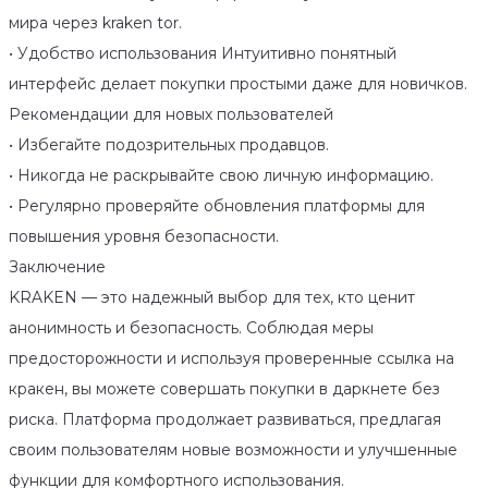
мира через kraken tor.
• Удобство использования Интуитивно понятный
интерфейс делает покупки простыми даже для новичков.
Рекомендации для новых пользователей
• Избегайте подозрительных продавцов.
• Никогда не раскрывайте свою личную информацию.
• Регулярно проверяйте обновления платформы для
повышения уровня безопасности.
Заключение
KRAKEN — это надежный выбор для тех, кто ценит
анонимность и безопасность. Соблюдая меры
предосторожности и используя проверенные ссылка на
кракен, вы можете совершать покупки в даркнете без
риска. Платформа продолжает развиваться, предлагая
своим пользователям новые возможности и улучшенные
функции для комфортного использования.