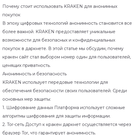
Почему стоит использовать KRAKEN для анонимных
покупок
В эпоху цифровых технологий анонимность становится все
более важной. KRAKEN предоставляет уникальные
возможности для безопасных и конфиденциальных
покупок в даркнете. В этой статье мы обсудим, почему
кракен сайт стал выбором номер один для пользователей,
ценящих приватность.
Анонимность и безопасность
KRAKEN использует передовые технологии для
обеспечения безопасности своих пользователей. Среди
основных мер защиты:
1. Шифрование данных Платформа использует сложные
алгоритмы шифрования для защиты информации.
2. Tor-сеть Доступ к кракен даркнет осуществляется через
браузер Tor, что гарантирует анонимность.