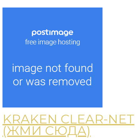
KRAKEN CLEAR-NET
(ЖМИ СЮДА)