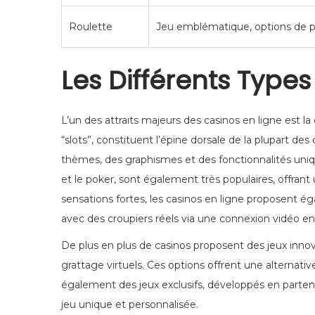
Roulette
Jeu emblématique, options de pa
Les Différents Type
L’un des attraits majeurs des casinos en ligne est la
“slots”, constituent l’épine dorsale de la plupart de
thèmes, des graphismes et des fonctionnalités unique
et le poker, sont également très populaires, offran
sensations fortes, les casinos en ligne proposent ég
avec des croupiers réels via une connexion vidéo en 
De plus en plus de casinos proposent des jeux innovan
grattage virtuels. Ces options offrent une alternativ
également des jeux exclusifs, développés en parten
jeu unique et personnalisée.