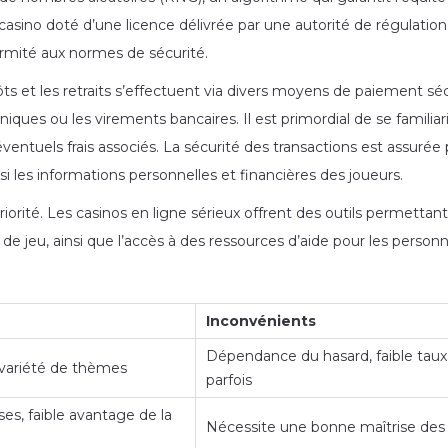
n casino doté d’une licence délivrée par une autorité de régulatio
formité aux normes de sécurité.
ts et les retraits s’effectuent via divers moyens de paiement sé
niques ou les virements bancaires. Il est primordial de se familiar
 éventuels frais associés. La sécurité des transactions est assurée
 les informations personnelles et financières des joueurs.
orité. Les casinos en ligne sérieux offrent des outils permettant
de jeu, ainsi que l’accès à des ressources d’aide pour les person
Inconvénients
Dépendance du hasard, faible taux
 variété de thèmes
parfois
es, faible avantage de la
Nécessite une bonne maîtrise des 