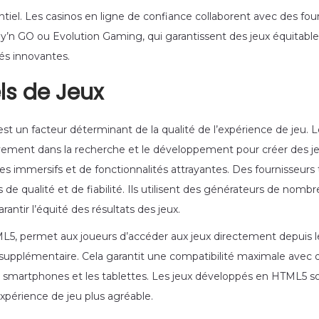
iel. Les casinos en ligne de confiance collaborent avec des fou
ay’n GO ou Evolution Gaming, qui garantissent des jeux équitable
és innovantes.
ls de Jeux
e est un facteur déterminant de la qualité de l’expérience de jeu. 
sivement dans la recherche et le développement pour créer des je
s immersifs et de fonctionnalités attrayantes. Des fournisseurs 
qualité et de fiabilité. Ils utilisent des générateurs de nombre
ntir l’équité des résultats des jeux.
L5, permet aux joueurs d’accéder aux jeux directement depuis l
l supplémentaire. Cela garantit une compatibilité maximale avec d
s smartphones et les tablettes. Les jeux développés en HTML5 s
expérience de jeu plus agréable.