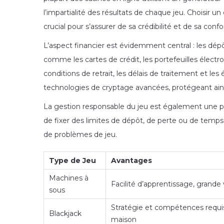
l’impartialité des résultats de chaque jeu. Choisir u
crucial pour s’assurer de sa crédibilité et de sa con
L’aspect financier est évidemment central : les dépô
comme les cartes de crédit, les portefeuilles électro
conditions de retrait, les délais de traitement et les
technologies de cryptage avancées, protégeant ainsi
La gestion responsable du jeu est également une pri
de fixer des limites de dépôt, de perte ou de temps 
de problèmes de jeu.
Type de Jeu
Avantages
Machines à
Facilité d’apprentissage, grande
sous
Stratégie et compétences requis
Blackjack
maison