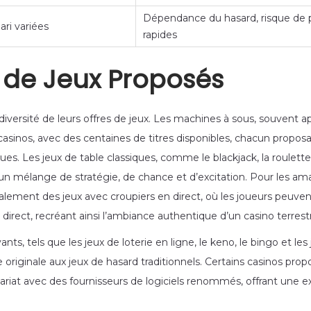
Dépendance du hasard, risque de 
ri variées
rapides
s de Jeux Proposés
 diversité de leurs offres de jeux. Les machines à sous, souvent 
s casinos, avec des centaines de titres disponibles, chacun propos
s. Les jeux de table classiques, comme le blackjack, la roulette,
t un mélange de stratégie, de chance et d’excitation. Pour les am
alement des jeux avec croupiers en direct, où les joueurs peuvent
direct, recréant ainsi l’ambiance authentique d’un casino terrest
ts, tels que les jeux de loterie en ligne, le keno, le bingo et les
e originale aux jeux de hasard traditionnels. Certains casinos pro
ariat avec des fournisseurs de logiciels renommés, offrant une 