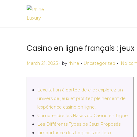
S
S
k
k
i
i
p
p
Casino en ligne français : jeux
t
t
o
o
.
.
.
P
P
March 21, 2025
by
rhine
Uncategorized
No com
n
c
o
o
a
o
s
s
v
n
t
t
Lexcitation à portée de clic : explorez un
i
t
e
e
univers de jeux et profitez pleinement de
g
e
d
d
lexpérience casino en ligne.
a
n
o
i
Comprendre les Bases du Casino en Ligne
t
t
n
n
Les Différents Types de Jeux Proposés
i
Limportance des Logiciels de Jeux