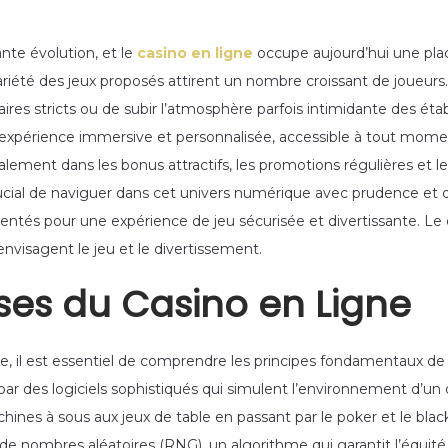
te évolution, et le
casino en ligne
occupe aujourd’hui une pla
ariété des jeux proposés attirent un nombre croissant de joueurs
res stricts ou de subir l’atmosphère parfois intimidante des ét
ne expérience immersive et personnalisée, accessible à tout mome
alement dans les bonus attractifs, les promotions régulières et l
t crucial de naviguer dans cet univers numérique avec prudence et
mentés pour une expérience de jeu sécurisée et divertissante. Le
nvisagent le jeu et le divertissement.
es du Casino en Ligne
ne, il est essentiel de comprendre les principes fondamentaux de 
r des logiciels sophistiqués qui simulent l’environnement d’un 
ines à sous aux jeux de table en passant par le poker et le black
 de nombres aléatoires (RNG), un algorithme qui garantit l’équité