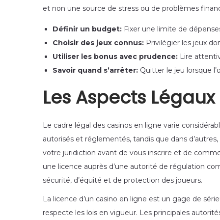
et non une source de stress ou de problèmes financ
Définir un budget:
Fixer une limite de dépenses
Choisir des jeux connus:
Privilégier les jeux do
Utiliser les bonus avec prudence:
Lire attenti
Savoir quand s’arrêter:
Quitter le jeu lorsque l’
Les Aspects Légaux
Le cadre légal des casinos en ligne varie considérab
autorisés et réglementés, tandis que dans d’autres, ils
votre juridiction avant de vous inscrire et de comm
une licence auprès d’une autorité de régulation com
sécurité, d’équité et de protection des joueurs.
La licence d’un casino en ligne est un gage de sérieu
respecte les lois en vigueur. Les principales autori