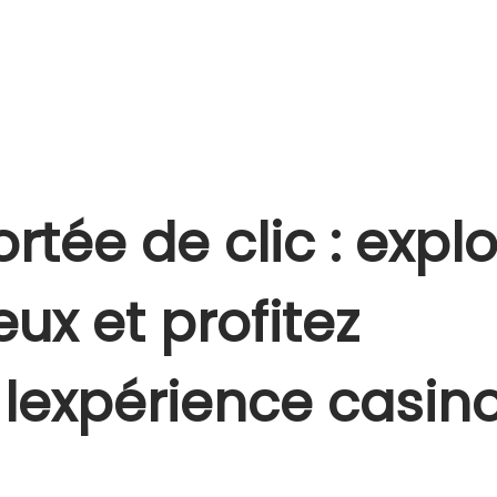
ortée de clic : expl
eux et profitez
lexpérience casin