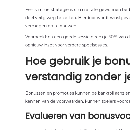
Een slimme strategie is om niet alle gewonnen bed
deel veilig weg te zetten. Hierdoor wordt winstgeve
vermogen op te bouwen.
Voorbeeld: na een goede sessie neem je 50% van de w
opnieuw inzet voor verdere speelsessies.
Hoe gebruik je bon
verstandig zonder j
Bonussen en promoties kunnen de bankroll aanzienli
kennen van de voorwaarden, kunnen spelers voordee
Evalueren van bonusvoo