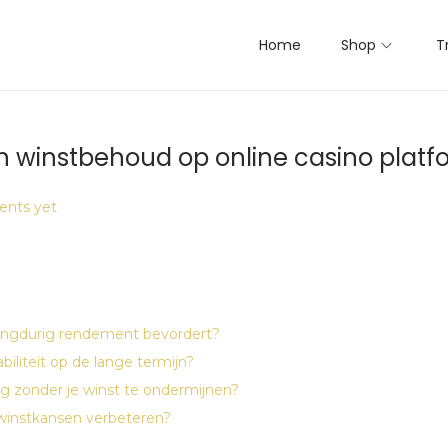
Home
Shop
T
jn winstbehoud op online casino platf
nts yet
 langdurig rendement bevordert?
iliteit op de lange termijn?
g zonder je winst te ondermijnen?
winstkansen verbeteren?