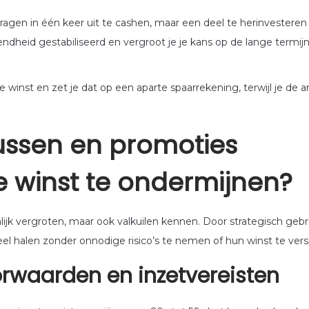
ragen in één keer uit te cashen, maar een deel te herinvestere
ndheid gestabiliseerd en vergroot je je kans op de lange termij
inst en zet je dat op een aparte spaarrekening, terwijl je de a
ussen en promoties
e winst te ondermijnen?
jk vergroten, maar ook valkuilen kennen. Door strategisch gebr
l halen zonder onnodige risico’s te nemen of hun winst te vers
rwaarden en inzetvereisten