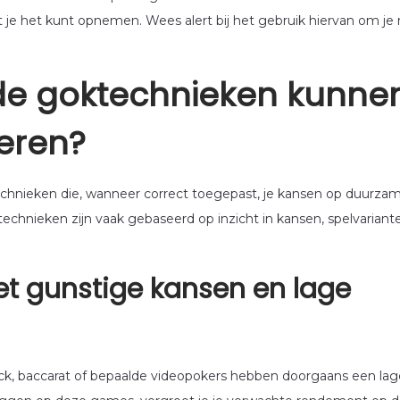
 je het kunt opnemen. Wees alert bij het gebruik hiervan om je 
e goktechnieken kunnen
eren?
chnieken die, wanneer correct toegepast, je kansen op duurza
hnieken zijn vaak gebaseerd op inzicht in kansen, spelvariant
et gunstige kansen en lage
jack, baccarat of bepaalde videopokers hebben doorgaans een lag