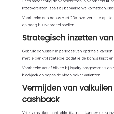
Lees aandachtig de voorschriften: bijvoorbeeld kun
inzetvereisten, zoals bij bepaalde welkomstbonusse
Voorbeeld: een bonus met 20x inzetvereiste op slot
op hoog huisvoordeel spellen.
Strategisch inzetten va
Gebruik bonussen in periodes van optimale kansen,
met je bankrollstrategie, zodat je de bonus krijgt 
Voorbeeld: actief blijven bij loyalty programma’s en 
blackjack en bepaalde video poker varianten.
Vermijden van valkuilen 
cashback
Vrije spins lijken aantrekkelijk, maar kunnen extr