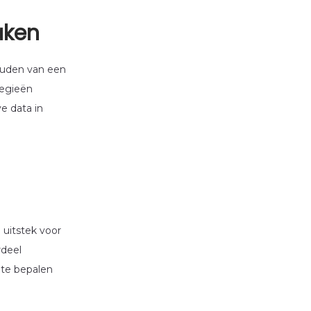
aken
houden van een
tegieën
ve data in
 uitstek voor
rdeel
 te bepalen