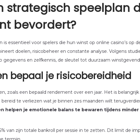
n strategisch speelplan 
nt bevordert?
n is essentieel voor spelers die hun winst op online casino’s op d
neert doelen, risicobeheer en constante analyse. Volgens studi
p gegevens en zelfkennis, de sleutel tot duurzaam winstgevend
 en bepaal je risicobereidheid
en, zoals een bepaald rendement over een jaar. Het is belangrijk
d bereid te verliezen wat je binnen zes maanden wilt terugverdi
 en helpen je emotionele balans te bewaren tijdens minde
% van zijn totale bankroll per sessie in te zetten. Dit limit de im
e termijn.