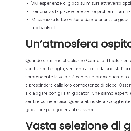
Vivi esperienze di gioco su misura attraverso opzi
Per una visita piacevole e senza problemi, famili
Massimizza le tue vittorie dando priorità ai gioc
tuo bankroll.
Un’atmosfera ospital
Quando entriamo al Golisimo Casino, è difficile non 
varchiamo la soglia, veniamo accolti da uno staff am
sorprendente la velocità con cui ci ambientiamo a q
a prescindere dalla loro competenza di gioco. Osserv
a dialogare con gli altri giocatori. Che siamo esperti 
sentire come a casa. Questa atmosfera accogliente c
giocatore può godersi al massimo.
Vasta selezione di 