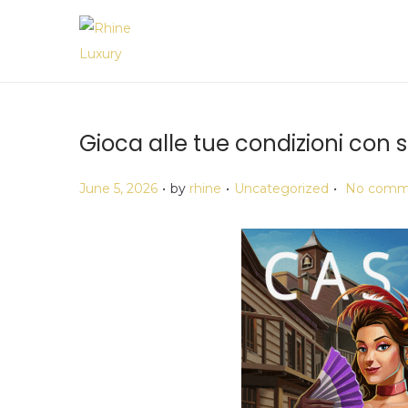
S
S
k
k
i
i
p
p
Gioca alle tue condizioni con s
t
t
o
o
.
.
.
P
P
June 5, 2026
by
rhine
Uncategorized
No comm
n
c
o
o
a
o
s
s
v
n
t
t
i
t
e
e
g
e
d
d
a
n
o
i
t
t
n
n
i