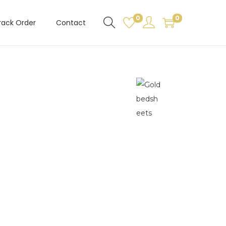
0
0
rack Order
Contact