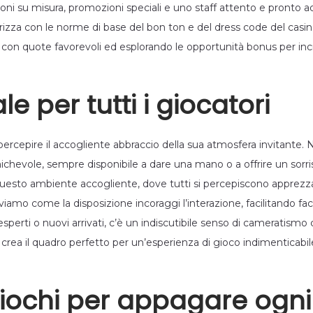
oni su misura, promozioni speciali e uno staff attento e pronto ad 
arizza con le norme di base del bon ton e del dress code del casin
hi con quote favorevoli ed esplorando le opportunità bonus per in
e per tutti i giocatori
percepire il accogliente abbraccio della sua atmosfera invitante
ichevole, sempre disponibile a dare una mano o a offrire un sorri
uesto ambiente accogliente, dove tutti si percepiscono apprezzat
iamo come la disposizione incoraggi l’interazione, facilitando fa
esperti o nuovi arrivati, c’è un indiscutibile senso di cameratismo 
rea il quadro perfetto per un’esperienza di gioco indimenticabil
giochi per appagare ogni