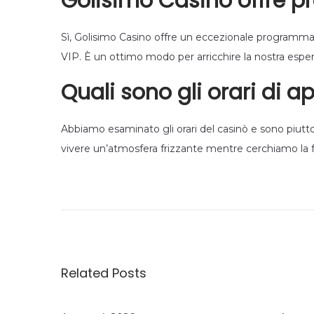
Golisimo Casino offre p
Sì, Golisimo Casino offre un eccezionale programm
VIP. È un ottimo modo per arricchire la nostra esper
Quali sono gli orari di a
Abbiamo esaminato gli orari del casinò e sono piuttost
vivere un’atmosfera frizzante mentre cerchiamo la f
P
P
P
r
e
o
e
l
v
i
s
i
k
Related Posts
o
o
t
u
k
s
e