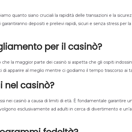
o quanto siano cruciali la rapidità delle transazioni e la sicurez
 garantiranno depositi e prelievi rapidi, sicuri e senza stress per la
gliamento per il casinò?
che la maggior parte dei casinò si aspetta che gli ospiti indossi
 di apparire al meglio mentre ci godiamo il tempo trascorso ai ta
 nel casinò?
 nei casinò a causa di limiti di età. È fondamentale garantire 
 rivolgono esclusivamente ad adulti in cerca di divertimento e un