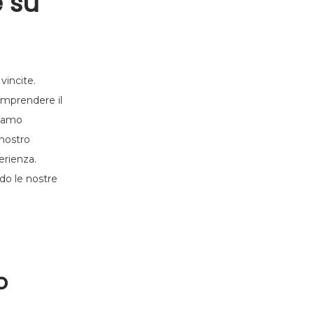
e su
vincite.
omprendere il
siamo
 nostro
perienza.
do le nostre
o