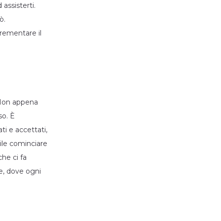
assisterti.
ò.
crementare il
. Non appena
so. È
i e accettati,
cile cominciare
che ci fa
e, dove ogni