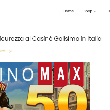
Home
Shop
T
icurezza al Casinò Golisimo in Italia
ents yet