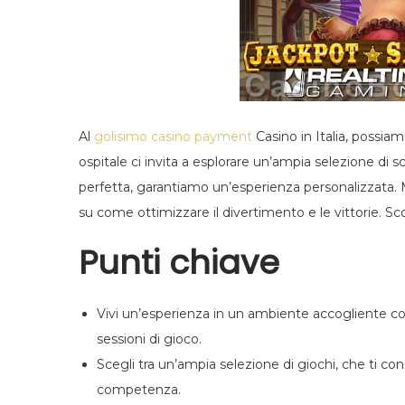
o
n
Al
golisimo casino payment
Casino in Italia, possia
ospitale ci invita a esplorare un’ampia selezione di 
perfetta, garantiamo un’esperienza personalizzata. Ma 
su come ottimizzare il divertimento e le vittorie. Sc
Punti chiave
Vivi un’esperienza in un ambiente accogliente con
sessioni di gioco.
Scegli tra un’ampia selezione di giochi, che ti co
competenza.