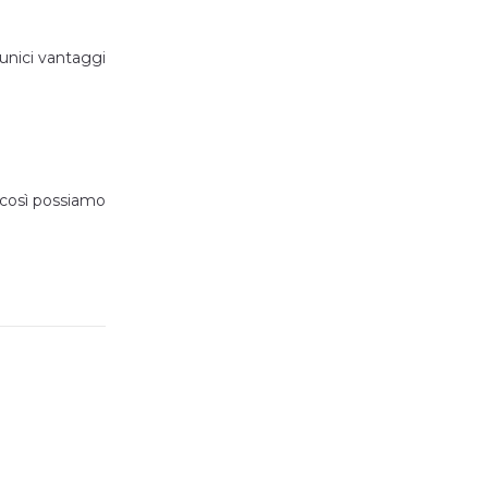
unici vantaggi
, così possiamo