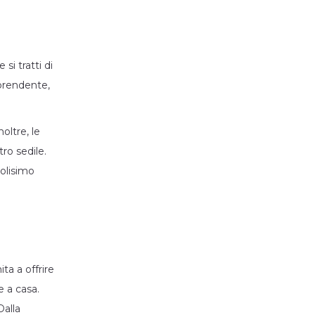
si tratti di
rprendente,
oltre, le
ro sedile.
Golisimo
ta a offrire
 a casa.
Dalla