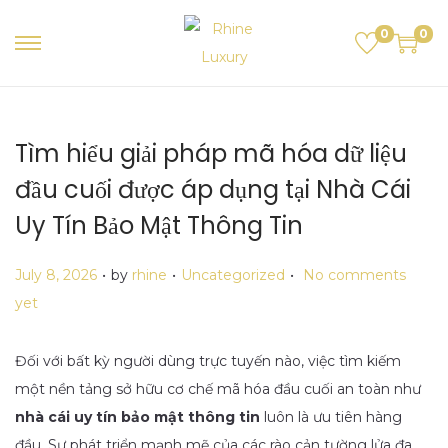
0
0
S
S
k
k
i
i
p
p
Tìm hiểu giải pháp mã hóa dữ liệu
t
t
đầu cuối được áp dụng tại Nhà Cái
o
o
Uy Tín Bảo Mật Thông Tin
n
c
a
o
.
.
.
P
P
July 8, 2026
by
rhine
Uncategorized
No comments
v
n
o
o
yet
i
t
s
s
g
e
t
t
Đối với bất kỳ người dùng trực tuyến nào, việc tìm kiếm
a
n
e
e
một nền tảng sở hữu cơ chế mã hóa đầu cuối an toàn như
t
t
d
d
nhà cái uy tín bảo mật thông tin
luôn là ưu tiên hàng
i
o
i
đầu. Sự phát triển mạnh mẽ của các rào cản tường lửa đa
o