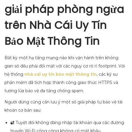
giải pháp phòng ngừa
trên Nhà Cái Uy Tín
Bảo Mật Thông Tin
Bất kỳ một hạ tầng mạng nào khi vận hành trên không
gian số đều phải đối mặt với các nguy cơ rò rỉ footprint. Với
hệ thống
nhà cái uy tín bảo mật thông tin
, các kỹ sư
phần mềm đã tích hợp thành công giao thức HTTPS và
tường lửa bảo vệ đa tầng chống spam.
Người dùng cũng cần lưu ý một số giải pháp tự bảo vệ tài
khoản cơ bản sau:
🔐 Tuyệt đối không đăng nhập tài khoản qua các đường
truyền Wi-Fi công cộng không có mật khẩu.