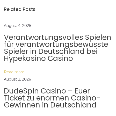
s
i
N
Related Posts
o
i
t
u
e
s
u
August 4, 2026
n
p
w
Verantwortungsvolles Spielen
o
e
a
für verantwortungsbewusste
s
S
Spieler in Deutschland bei
t
l
v
Hypekasino Casino
:
o
t
i
Read more
R
August 2, 2026
e
g
DudeSpin Casino – Euer
l
Ticket zu enormen Casino-
e
a
Gewinnen in Deutschland
a
s
t