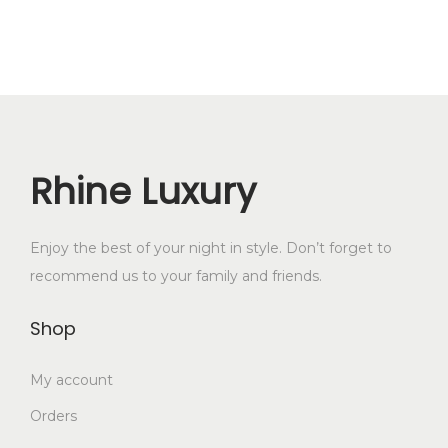
d
e
r
l
a
n
Rhine Luxury
d
N
M
e
o
Enjoy the best of your night in style. Don’t forget to
x
s
recommend us to your family and friends.
t
t
p
b
Shop
o
e
s
t
My account
t
C
Orders
:
a