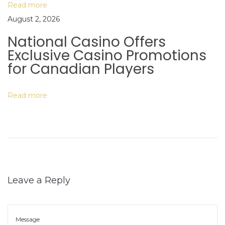
e
Read more
s
i
August 2, 2026
e
National Casino Offers
o
n
Exclusive Casino Promotions
W
for Canadian Players
n
i
n
Read more
G
r
o
o
t
o
Leave a Reply
p
B
e