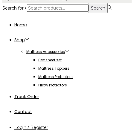
Search for:>
Search
Home
Shop
Mattress Accessories
Bedsheet set
Mattress Toppers
Mattress Protectors
Pillow Protectors
Track Order
Contact
Login / Register