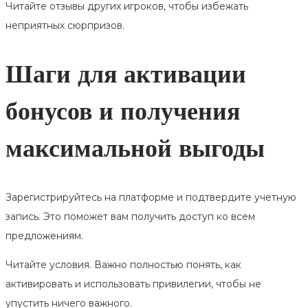
Читайте отзывы других игроков, чтобы избежать
неприятных сюрпризов.
Шаги для активации
бонусов и получения
максимальной выгоды
Зарегистрируйтесь на платформе и подтвердите учетную
запись. Это поможет вам получить доступ ко всем
предложениям.
Читайте условия. Важно полностью понять, как
активировать и использовать привилегии, чтобы не
упустить ничего важного.