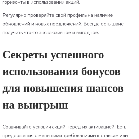
горизонты в использовании акций.
Регулярно проверяйте свой профиль на наличие
обновлений и новых предложений. Всегда есть шанс
получить что-то эксклюзивное и выгодное.
Секреты успешного
использования бонусов
для повышения шансов
на выигрыш
Сравнивайте условия акций перед их активацией. Есть
предложения с меньшими требованиями к ставкам или