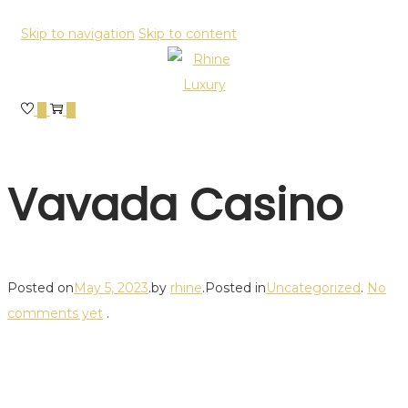
Skip to navigation
Skip to content
0
0
Vavada Casino
Posted on
May 5, 2023
.
by
rhine
.
Posted in
Uncategorized
.
No
comments yet
.