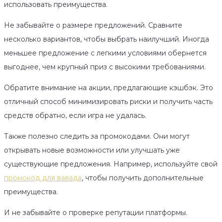
использовать преимущества.
Не забывайте о размере предложений. Сравните
несколько вариантов, чтобы выбрать наилучший. Иногда
меньшее предложение с легкими условиями обернется
выгоднее, чем крупный приз с высокими требованиями.
Обратите внимание на акции, предлагающие кэшбэк. Это
отличный способ минимизировать риски и получить часть
средств обратно, если игра не удалась.
Также полезно следить за промокодами. Они могут
открывать новые возможности или улучшать уже
существующие предложения. Например, используйте свой
промокод для вавада
, чтобы получить дополнительные
преимущества.
И не забывайте о проверке репутации платформы.